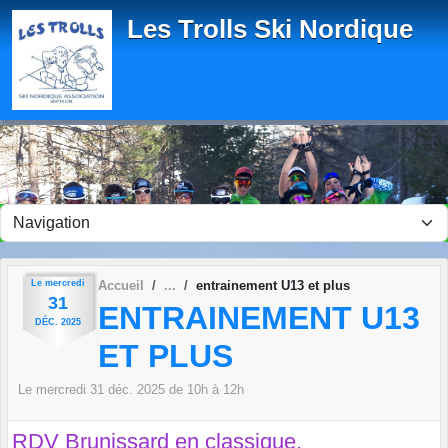
Panneau de gestion des cookies
Les Trolls Ski Nordique
Le
mercredi
Accueil
entrainement U13 et plus
31
ENTRAINEMENT U13
DÉC.
2025
ET PLUS
Le
mercredi
31
déc.
2025
de 10h à 12h
RDV Brunissard en classique.