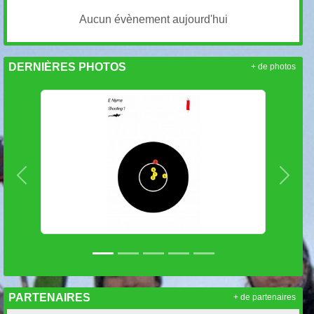
Aucun évènement aujourd'hui
DERNIÈRES PHOTOS
+ de photos
Précedent
Suiva
PARTENAIRES
+ de partenaires