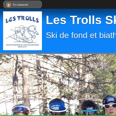
Panneau de gestion des cookies
Se connecter
Les Trolls S
Ski de fond et biat