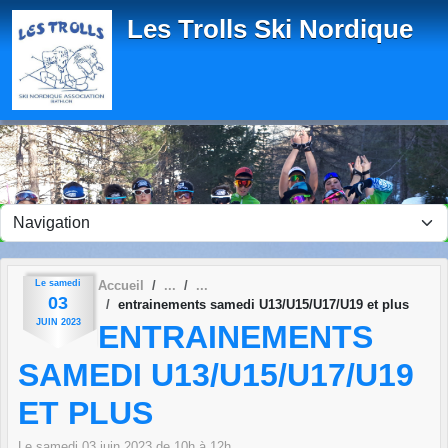
Panneau de gestion des cookies
Les Trolls Ski Nordique
Le
samedi
Accueil
03
entrainements samedi U13/U15/U17/U19 et plus
JUIN
2023
ENTRAINEMENTS
SAMEDI U13/U15/U17/U19
ET PLUS
Le
samedi
03
juin
2023
de 10h à 12h