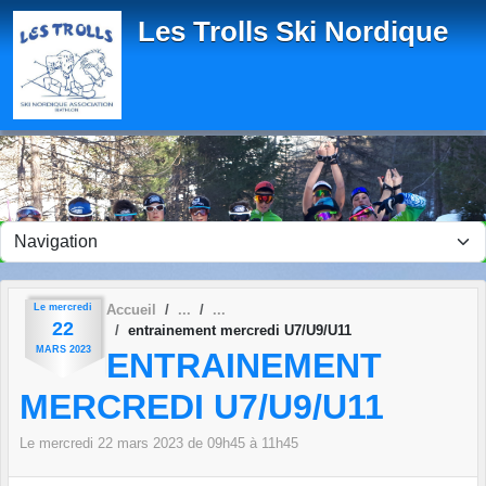
Panneau de gestion des cookies
Les Trolls Ski Nordique
Le
mercredi
Accueil
22
entrainement mercredi U7/U9/U11
MARS
2023
ENTRAINEMENT
MERCREDI U7/U9/U11
Le
mercredi
22
mars
2023
de 09h45 à 11h45