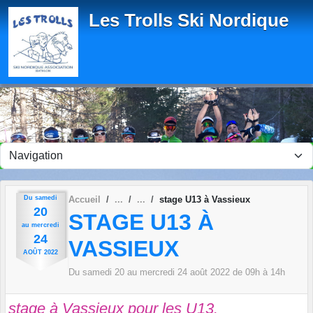
Panneau de gestion des cookies
Les Trolls Ski Nordique
Du
samedi
Accueil
stage U13 à Vassieux
20
STAGE U13 À
au
mercredi
24
VASSIEUX
AOÛT
2022
Du
samedi
20
au
mercredi
24
août
2022
de 09h à 14h
stage à Vassieux pour les U13.