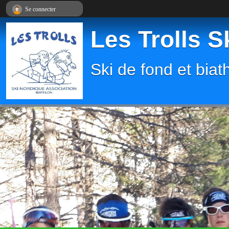
Panneau de gestion des cookies
Se connecter
Les Trolls S
Ski de fond et biat