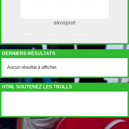
Précedent
Suiv
ekosport
DERNIERS RÉSULTATS
Aucun résultat à afficher.
HTML SOUTENEZ LES TROLLS